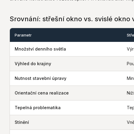
Srovnání: střešní okno vs. svislé okno
Parametr
Stř
Množství denního světla
Výr
Výhled do krajiny
Po
Nutnost stavební úpravy
Min
Orientační cena realizace
Niž
Tepelná problematika
Tep
Stínění
Vně