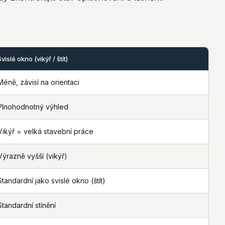
Svislé okno (vikýř / štít)
Méně, závisí na orientaci
Plnohodnotný výhled
Vikýř = velká stavební práce
Výrazně vyšší (vikýř)
Standardní jako svislé okno (štít)
Standardní stínění