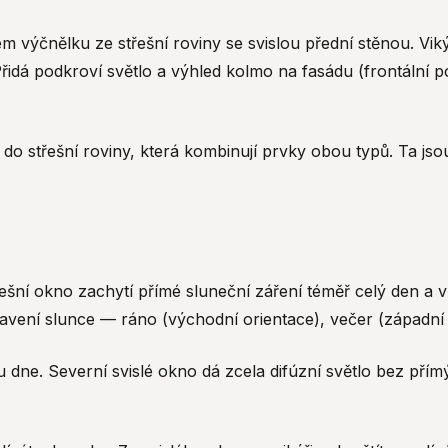
m výčnělku ze střešní roviny se svislou přední stěnou. Vik
řidá podkroví světlo a výhled kolmo na fasádu (frontální p
do střešní roviny, která kombinují prvky obou typů. Ta jsou 
řešní okno zachytí přímé sluneční záření téměř celý den a v l
tavení slunce — ráno (východní orientace), večer (západní o
hu dne. Severní svislé okno dá zcela difúzní světlo bez př