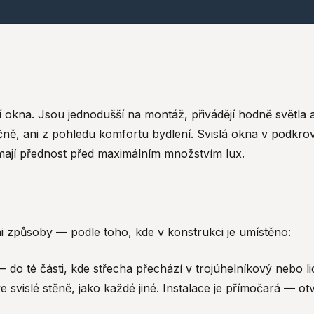
í okna. Jsou jednodušší na montáž, přivádějí hodně světla a
ně, ani z pohledu komfortu bydlení. Svislá okna v podkroví 
 mají přednost před maximálním množstvím lux.
i způsoby — podle toho, kde v konstrukci je umístěno:
— do té části, kde střecha přechází v trojúhelníkový nebo 
e svislé stěně, jako každé jiné. Instalace je přímočará — ot