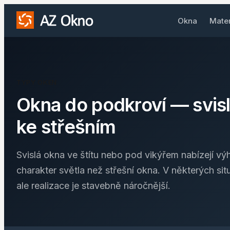
Okna
Mate
TYPY OKEN
Okna do podkroví — svisl
ke střešním
Svislá okna ve štítu nebo pod vikýřem nabízejí výhl
charakter světla než střešní okna. V některých sit
ale realizace je stavebně náročnější.