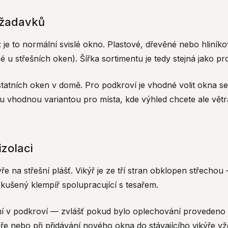
ožadavků
: je to normální svislé okno. Plastové, dřevěné nebo hliník
 u střešních oken). Šířka sortimentu je tedy stejná jako pr
ostatních oken v domě. Pro podkroví je vhodné volit okna s
u vhodnou variantou pro místa, kde výhled chcete ale větrá
izolaci
kýře na střešní plášť. Vikýř je ze tří stran obklopen střec
zkušený klempíř spolupracující s tesařem.
kání v podkroví — zvlášť pokud bylo oplechování proveden
ře nebo při přidávání nového okna do stávajícího vikýře vž