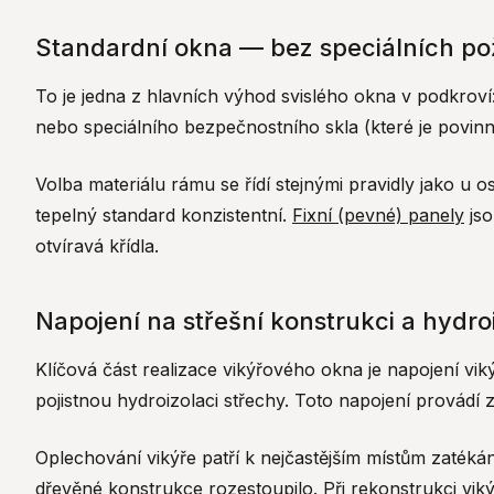
Standardní okna — bez speciálních p
To je jedna z hlavních výhod svislého okna v podkroví
nebo speciálního bezpečnostního skla (které je povinné
Volba materiálu rámu se řídí stejnými pravidly jako u 
tepelný standard konzistentní.
Fixní (pevné) panely
jso
otvíravá křídla.
Napojení na střešní konstrukci a hydro
Klíčová část realizace vikýřového okna je napojení vi
pojistnou hydroizolaci střechy. Toto napojení provádí 
Oplechování vikýře patří k nejčastějším místům zaté
dřevěné konstrukce rozestoupilo. Při rekonstrukci viký