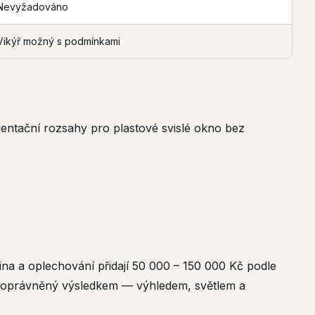
Nevyžadováno
Vikýř možný s podmínkami
ientační rozsahy pro plastové svislé okno bez
ina a oplechování přidají 50 000 – 150 000 Kč podle
knu oprávněný výsledkem — výhledem, světlem a