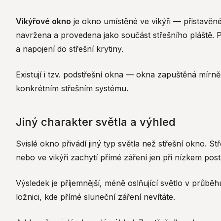
Vikýřové okno
je okno umístěné ve vikýři — přistavěné
navržena a provedena jako součást střešního pláště. P
a napojení do střešní krytiny.
Existují i tzv. podstřešní okna — okna zapuštěná mírně 
konkrétním střešním systému.
Jiný charakter světla a výhled
Svislé okno přivádí jiný typ světla než střešní okno. St
nebo ve vikýři zachytí přímé záření jen při nízkem pos
Výsledek je příjemnější, méně oslňující světlo v průbě
ložnici, kde přímé sluneční záření nevítáte.