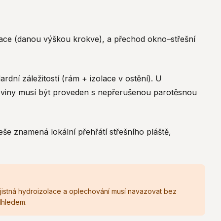
olace (danou výškou krokve), a přechod okno–střešní
rdní záležitostí (rám + izolace v ostění). U
roviny musí být proveden s nepřerušenou parotěsnou
še znamená lokální přehřátí střešního pláště,
ojistná hydroizolace a oplechování musí navazovat bez
dhledem.