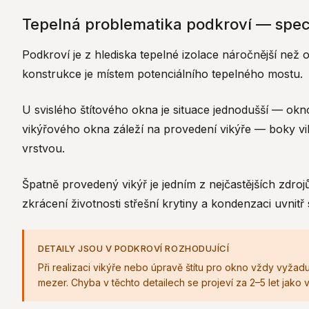
Tepelná problematika podkroví — spec
Podkroví je z hlediska tepelné izolace náročnější než
konstrukce je místem potenciálního tepelného mostu.
U svislého štítového okna je situace jednodušší — okno 
vikýřového okna záleží na provedení vikýře — boky vi
vrstvou.
Špatně provedený vikýř je jedním z nejčastějších zdro
zkrácení životnosti střešní krytiny a kondenzaci uvnitř 
DETAILY JSOU V PODKROVÍ ROZHODUJÍCÍ
Při realizaci vikýře nebo úpravě štítu pro okno vždy vyžad
mezer. Chyba v těchto detailech se projeví za 2–5 let jak