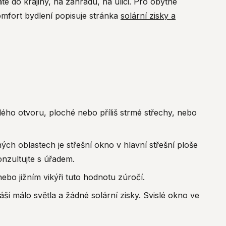
te do krajiny, na zahradu, na ulici. Pro obytné
komfort bydlení popisuje stránka
solární zisky a
ho otvoru, ploché nebo příliš strmé střechy, nebo
h oblastech je střešní okno v hlavní střešní ploše
nzultujte s úřadem.
bo jižním vikýři tuto hodnotu zúročí.
 málo světla a žádné solární zisky. Svislé okno ve