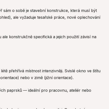
ýř sám o sobě je stavební konstrukce, která musí být
ohled), ale vyžaduje tesařské práce, nové oplechování
ale konstrukčně specifická a jejich použití závisí na
étě přehřívá místnost intenzivněji. Svislé okno ve štítu
rientace) nebo v zimě (jižní orientace).
ímých paprsků — ideální pro pracovnu, ateliér nebo