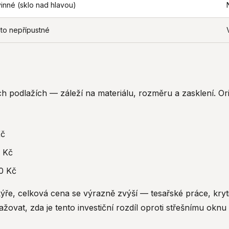
inné (sklo nad hlavou)
to nepřípustné
h podlažích — záleží na materiálu, rozměru a zasklení. Or
Kč
 Kč
0 Kč
kýře, celková cena se výrazně zvýší — tesařské práce, kryt
važovat, zda je tento investiční rozdíl oproti střešnímu o