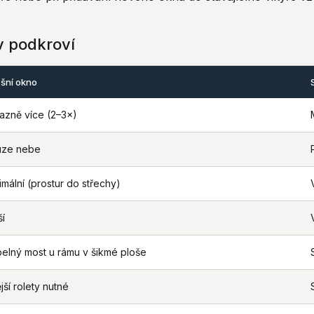
 v podkroví
ešní okno
azně více (2–3×)
uze nebe
imální (prostur do střechy)
ší
elný most u rámu v šikmé ploše
jší rolety nutné