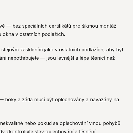
ové — bez speciálních certifikátů pro šikmou montáž
o okna v ostatních podlažích.
e stejným zasklením jako v ostatních podlažích, aby byl
ní nepotřebujete — jsou levnější a lépe těsnící než
hou — boky a záda musí být oplechovány a navázány na
o nekvalitně nebo pokud se oplechování vinou pohybů
dy zkontrolujte stav oplechování a těsnění.