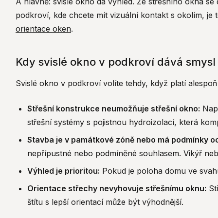
A hlavně: svislé okno dá výhled. Ze střešního okna se d
podkroví, kde chcete mít vizuální kontakt s okolím, je
orientace oken
.
Kdy svislé okno v podkroví dává smysl
Svislé okno v podkroví volíte tehdy, když platí alespoň
Střešní konstrukce neumožňuje střešní okno:
Např
střešní systémy s pojistnou hydroizolací, která kom
Stavba je v památkové zóně nebo má podmínky o
nepřípustné nebo podmíněné souhlasem. Vikýř nebo 
Výhled je prioritou:
Pokud je poloha domu ve svahu 
Orientace střechy nevyhovuje střešnímu oknu:
Stř
štítu s lepší orientací může být výhodnější.