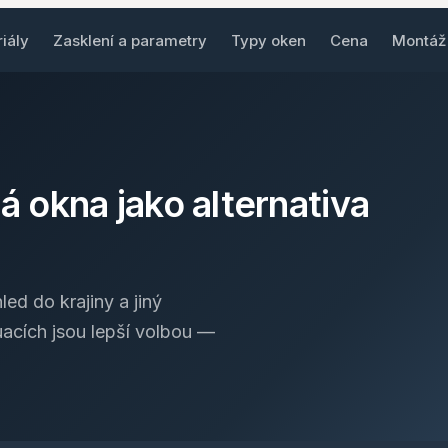
riály
Zasklení a parametry
Typy oken
Cena
Montá
á okna jako alternativa
ed do krajiny a jiný
uacích jsou lepší volbou —