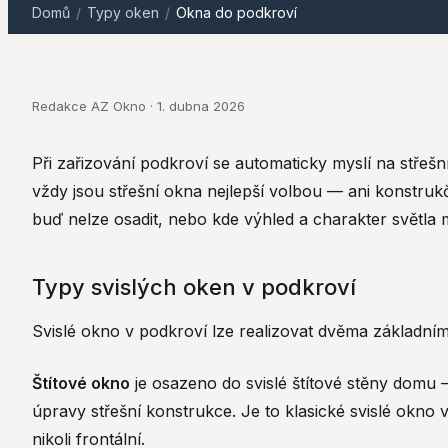
Domů
/
Typy oken
/
Okna do podkroví
Redakce AZ Okno · 1. dubna 2026
Při zařizování podkroví se automaticky myslí na střešn
vždy jsou střešní okna nejlepší volbou — ani konstrukč
buď nelze osadit, nebo kde výhled a charakter světla
Typy svislých oken v podkroví
Svislé okno v podkroví lze realizovat dvěma základním
Štítové okno
je osazeno do svislé štítové stěny domu 
úpravy střešní konstrukce. Je to klasické svislé okno v
nikoli frontální.