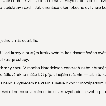
íváte do nebe. Ze svislého okna ve vikýři nebo štítu se dívá
 to podstatný rozdíl. Jak orientace oken obecně ovlivňuje 
 jedno z následujícího:
íklad krovy s hustým krokvováním bez dostatečného světlé
plikuje prostupy.
chrany rázu:
V mnoha historických centrech nebo chráněnýc
štítové okno může být přijatelnějším řešením — ale i to ko
nebo s výhledem na krajinu, svislé okno v jihozápadním ne
ešní okno na severním nebo severovýchodním svahu přináší