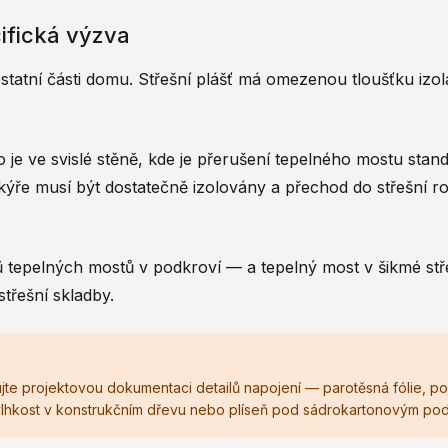
ifická výzva
 ostatní části domu. Střešní plášť má omezenou tloušťku iz
je ve svislé stěně, kde je přerušení tepelného mostu standa
kýře musí být dostatečně izolovány a přechod do střešní 
jů tepelných mostů v podkroví — a tepelný most v šikmé stře
střešní skladby.
ujte projektovou dokumentaci detailů napojení — parotěsná fólie, p
o vlhkost v konstrukčním dřevu nebo plíseň pod sádrokartonovým po