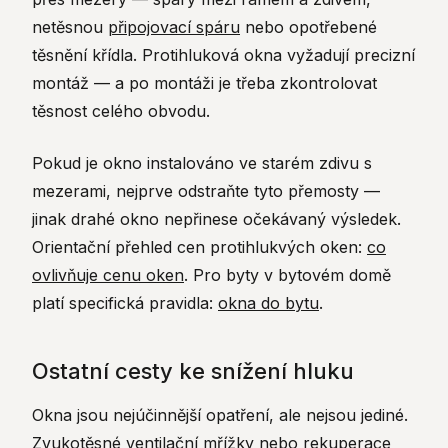
netěsnou
připojovací spáru
nebo opotřebené
těsnění křídla. Protihluková okna vyžadují precizní
montáž — a po montáži je třeba zkontrolovat
těsnost celého obvodu.
Pokud je okno instalováno ve starém zdivu s
mezerami, nejprve odstraňte tyto přemosty —
jinak drahé okno nepřinese očekávaný výsledek.
Orientační přehled cen protihlukvých oken:
co
ovlivňuje cenu oken
. Pro byty v bytovém domě
platí specifická pravidla:
okna do bytu
.
Ostatní cesty ke snížení hluku
Okna jsou nejúčinnější opatření, ale nejsou jediné.
Zvukotěsné ventilační mřížky nebo rekuperace