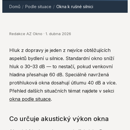
Domů
/
Podle situace
/
Okna k rušné silnici
Redakce AZ Okno · 1. dubna 2026
Hluk z dopravy je jeden z nejvíce obtěžujících
aspektů bydlení u silnice. Standardní okno sníží
hluk o 30–33 dB — to nestačí, pokud venkovní
hladina přesahuje 60 dB. Speciálně navržená
protihluková okna dosahují útlumu 40 dB a více.
Přehled dalších situačních témat najdete v sekci
okna podle situace
.
Co určuje akustický výkon okna