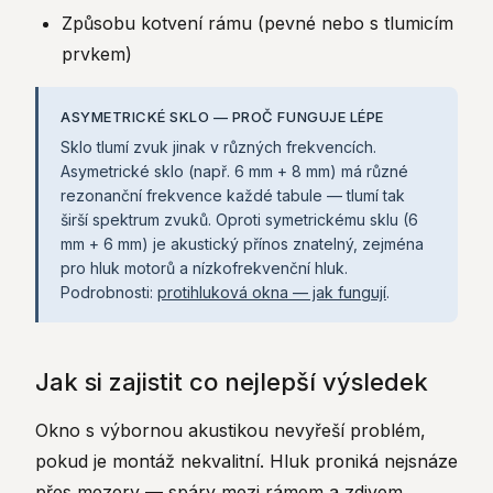
Způsobu kotvení rámu (pevné nebo s tlumicím
prvkem)
ASYMETRICKÉ SKLO — PROČ FUNGUJE LÉPE
Sklo tlumí zvuk jinak v různých frekvencích.
Asymetrické sklo (např. 6 mm + 8 mm) má různé
rezonanční frekvence každé tabule — tlumí tak
širší spektrum zvuků. Oproti symetrickému sklu (6
mm + 6 mm) je akustický přínos znatelný, zejména
pro hluk motorů a nízkofrekvenční hluk.
Podrobnosti:
protihluková okna — jak fungují
.
Jak si zajistit co nejlepší výsledek
Okno s výbornou akustikou nevyřeší problém,
pokud je montáž nekvalitní. Hluk proniká nejsnáze
přes mezery — spáry mezi rámem a zdivem,