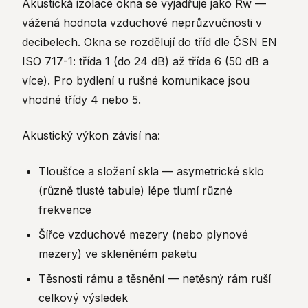
Akustická izolace okna se vyjadřuje jako Rw —
vážená hodnota vzduchové neprůzvučnosti v
decibelech. Okna se rozdělují do tříd dle ČSN EN
ISO 717-1: třída 1 (do 24 dB) až třída 6 (50 dB a
více). Pro bydlení u rušné komunikace jsou
vhodné třídy 4 nebo 5.
Akustický výkon závisí na:
Tloušťce a složení skla — asymetrické sklo
(různě tlusté tabule) lépe tlumí různé
frekvence
Šířce vzduchové mezery (nebo plynové
mezery) ve skleněném paketu
Těsnosti rámu a těsnění — netěsný rám ruší
celkový výsledek